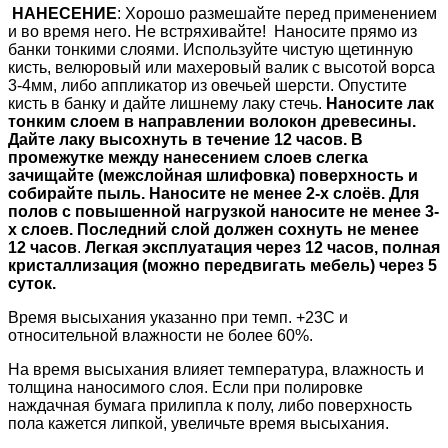
НАНЕСЕНИЕ
: Хорошо размешайте перед применением
и во время него. Не встряхивайте! Наносите прямо из
банки тонкими слоями. Используйте чистую щетинную
кисть, велюровый или махеровый валик с высотой ворса
3-4мм, либо аппликатор из овечьей шерсти. Опустите
кисть в банку и дайте лишнему лаку стечь.
Наносите лак
тонким слоем в направлении волокон древесины.
Дайте лаку высохнуть в течение 12 часов. В
промежутке между нанесением слоев слегка
зачищайте (межслойная шлифовка) поверхность и
собирайте пыль.
Наносите не менее 2-х слоёв. Для
полов с повышенной нагрузкой наносите не менее 3-
х слоев. Последний слой должен сохнуть не менее
12 часов
.
Легкая эксплуатация через 12 часов, полная
кристаллизация (можно передвигать мебель) через 5
суток.
Время высыхания указанно при темп. +23С и
относительной влажности не более 60%.
На время высыхания влияет температура, влажность и
толщина наносимого слоя. Если при полировке
наждачная бумага прилипла к полу, либо поверхность
пола кажется липкой, увеличьте время высыхания.