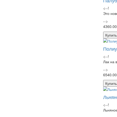
Палуб
<--!
Это нов
-->
4360.00
Купить
Полиу
<--!
Лак на 
-->
6540.00
Купить
Льнян
<--!
Льняное