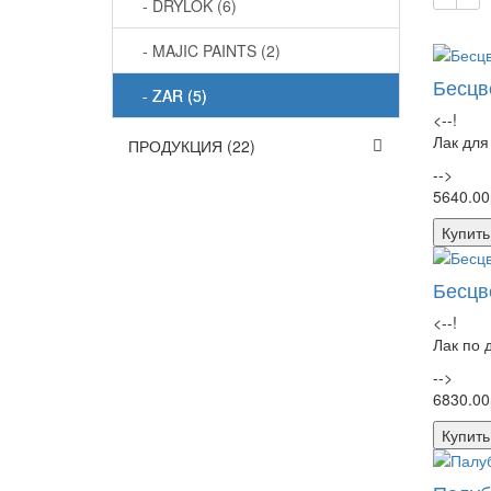
- DRYLOK (6)
- MAJIC PAINTS (2)
Бесцв
- ZAR (5)
<--!
Лак для
ПРОДУКЦИЯ (22)
-->
5640.00
Купить
Бесцв
<--!
Лак по 
-->
6830.00
Купить