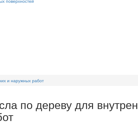
ых поверхностей
них и наружных работ
сла по дереву для внутре
бот