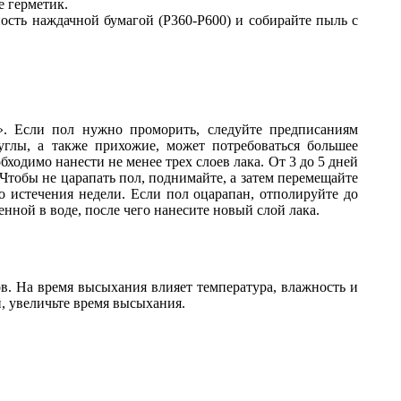
е герметик.
ость наждачной бумагой (Р360-Р600) и собирайте пыль с
». Если пол нужно проморить, следуйте предписаниям
углы, а также прихожие, может потребоваться большее
одимо нанести не менее трех слоев лака. От 3 до 5 дней
Чтобы не царапать пол, поднимайте, а затем перемещайте
о истечения недели. Если пол оцарапан, отполируйте до
нной в воде, после чего нанесите новый слой лака.
в. На время высыхания влияет температура, влажность и
й, увеличьте время высыхания.