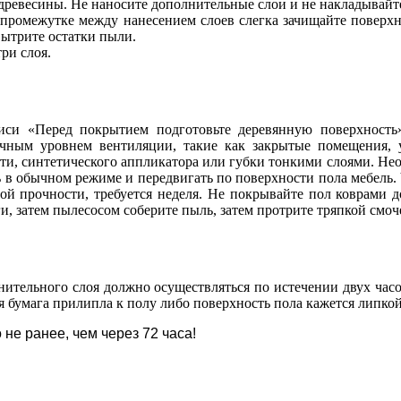
 древесины. Не наносите дополнительные слои и не накладывайт
В промежутке между нанесением слоев слегка зачищайте поверхн
ытрите остатки пыли.
ри слоя.
писи «Перед покрытием подготовьте деревянную поверхность
очным уровнем вентиляции, такие как закрытые помещения, 
, синтетического аппликатора или губки тонкими слоями. Необх
ь в обычном режиме и передвигать по поверхности пола мебель. 
ной прочности, требуется неделя. Не покрывайте пол коврами д
, затем пылесосом соберите пыль, затем протрите тряпкой смоче
нительного слоя должно осуществляться по истечении двух часо
 бумага прилипла к полу либо поверхность пола кажется липко
не ранее, чем через 72 часа!