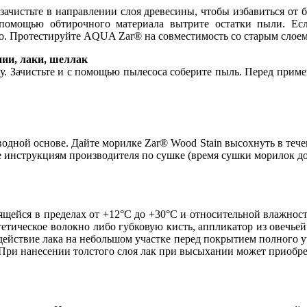
а зачистьте в направлении слоя древесины, чтобы избавиться от
помощью обтирочного материала вытрите остатки пыли. Есл
го. Протестируйте AQUA Zar® на совместимость со старым слоем
ии, лаки, шеллак
у. Зачистьте и с помощью пылесоса соберите пыль. Перед при
одной основе. Дайте морилке Zar® Wood Stain высохнуть в тече
 инструкциям производителя по сушке (время сушки морилок до 
дящейся в пределах от +12°С до +30°С и относительной влажнос
тетическое волокно либо губковую кисть, аппликатор из овечь
 действие лака на небольшом участке перед покрытием полного у
. При нанесении толстого слоя лак при высыхании может приобр