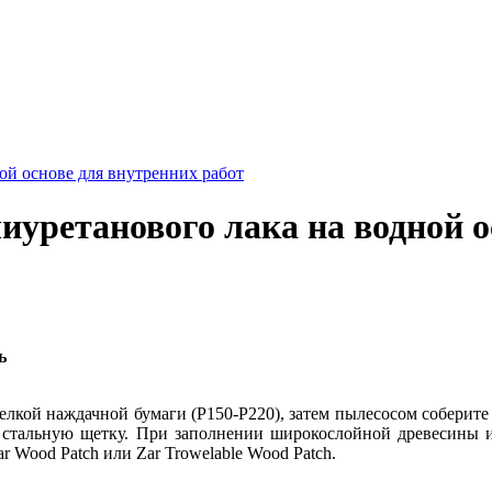
ой основе для внутренних работ
иуретанового лака на водной о
ь
елкой наждачной бумаги (Р150-Р220), затем пылесосом соберит
 стальную щетку. При заполнении широкослойной древесины и
r Wood Patch или Zar Trowelable Wood Patch.