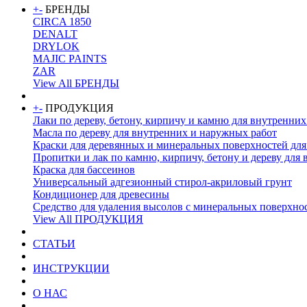
+
-
БРЕНДЫ
CIRCA 1850
DENALT
DRYLOK
MAJIC PAINTS
ZAR
View All БРЕНДЫ
+
-
ПРОДУКЦИЯ
Лаки по дереву, бетону, кирпичу и камню для внутренни
Масла по дереву для внутренних и наружных работ
Краски для деревянных и минеральных поверхностей для
Пропитки и лак по камню, кирпичу, бетону и дереву для
Краска для бассеинов
Универсальный адгезионный стирол-акриловый грунт
Кондиционер для древесины
Средство для удаления высолов с минеральных поверхно
View All ПРОДУКЦИЯ
CТАТЬИ
ИНСТРУКЦИИ
О НАС